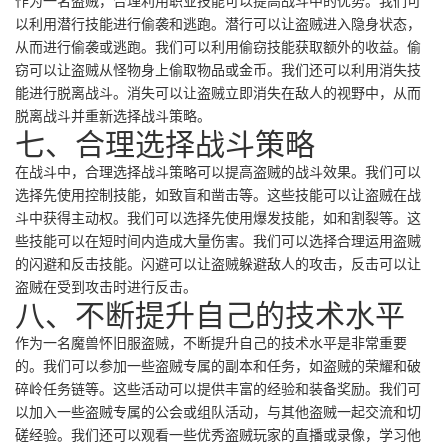
作为一名盗贼，合理利用职业技能可以提高战斗中的优势。我们可
以利用潜行技能进行偷袭和逃跑。潜行可以让盗贼进入隐身状态，
从而进行偷袭或逃跑。我们可以利用偷窃技能获取额外的收益。偷
窃可以让盗贼从怪物身上偷取物品或金币。我们还可以利用消失技
能进行脱离战斗。消失可以让盗贼立即消失在敌人的视野中，从而
脱离战斗并重新选择战斗策略。
七、合理选择战斗策略
在战斗中，合理选择战斗策略可以提高盗贼的战斗效果。我们可以
选择先使用控制技能，如致盲和凿击等。这些技能可以让盗贼在战
斗中获得主动权。我们可以选择先使用爆发技能，如和割裂等。这
些技能可以在短时间内造成大量伤害。我们可以选择合理运用盗贼
的闪避和反击技能。闪避可以让盗贼躲避敌人的攻击，反击可以让
盗贼在受到攻击时进行反击。
八、不断提升自己的技术水平
作为一名魔兽怀旧服盗贼，不断提升自己的技术水平是非常重要
的。我们可以参加一些盗贼专属的副本和任务，如盗贼的荣耀和破
碎岭任务链等。这些活动可以提供丰富的经验和装备奖励。我们可
以加入一些盗贼专属的公会或组队活动，与其他盗贼一起交流和切
磋经验。我们还可以观看一些优秀盗贼玩家的直播或录像，学习他