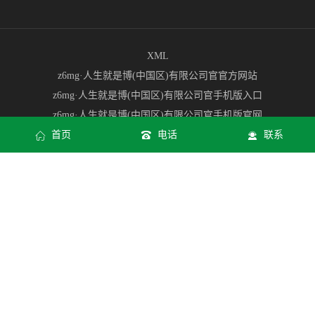
XML
z6mg·人生就是博(中国区)有限公司官官方网站
z6mg·人生就是博(中国区)有限公司官手机版入口
z6mg·人生就是博(中国区)有限公司官手机版官网
首页
电话
联系
z6mg·人生就是博(中国区)有限公司官Web网页版
z6mg·人生就是博(中国区)有限公司官app下载地址
2026·世界杯(23rd FIFA World Cup)合作指定平台-官方网站
2026世界杯官网订票入口 | 官方指定购票渠道 - 2026世界杯门票预订
2026世界杯资讯中心 | 赛程比分指南 | 2026世界杯资讯中心
美加墨世界杯夺冠赔率·美加墨世界杯冠军竞猜买球入口与投注平台
推荐
2026世界杯大小球竞猜◇冠亚军玩法
Copyright © 首页| 尊龙集团中国官方网站 All rights reserved
z6mg·人
生就是博(中国区)有限公司官