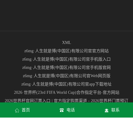
XML
z6mg·人生就是博(中国区)有限公司官官方网站
z6mg·人生就是博(中国区)有限公司官手机版入口
z6mg·人生就是博(中国区)有限公司官手机版官网
z6mg·人生就是博(中国区)有限公司官Web网页版
z6mg·人生就是博(中国区)有限公司官app下载地址
2026·世界杯(23rd FIFA World Cup)合作指定平台-官方网站
2026世界杯官网订票入口 | 官方指定购票渠道 - 2026世界杯门票预订
2026世界杯资讯中心 | 赛程比分指南 | 2026世界杯资讯中心
首页
电话
联系
美加墨世界杯夺冠赔率·美加墨世界杯冠军竞猜买球入口与投注平台
推荐