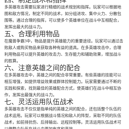
四、制定战术和指挥
多英雄攻击需要玩家进行精细的战术规划和指挥。玩家可以根据地
图和敌方情况，制定不同的战术，如分组进攻、集中火力、分散包
围等。通过合理的指挥，可以使多个英雄单位在战斗中互相配合，
发挥出最大的战斗力。
五、合理利用物品
在魔兽争霸3中，物品是提升英雄能力的重要途径。玩家可以通过击
败敌人或购买物品来获取各种有益的道具。在多英雄攻击中，合理
利用物品可以提升英雄的攻击力、生存能力和辅助效果，增加战斗
的胜算。
六、注意英雄之间的配合
在多英雄攻击中，英雄之间的配合非常重要。有些英雄的技能可以
相互增强，如提供增益效果或群体控制能力。玩家需要通过不断的
实践和探索，找到最佳的英雄配合方式，使英雄们在战斗中相互协
作，发挥出最强大的战斗力。
七、灵活运用队伍战术
多英雄攻击不仅仅是指单纯的英雄之间的配合，还包括整个队伍的
战术运用。玩家可以根据战斗情况和敌人的阵型，采取不同的队伍
战术，如前排抗伤、后排输出、远程控制等。灵活运用队伍战术可
以使整个队伍在战斗中更加有序和高效。