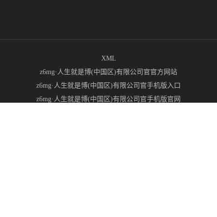
XML
z6mg·人生就是博(中国区)有限公司官官方网站
z6mg·人生就是博(中国区)有限公司官手机版入口
z6mg·人生就是博(中国区)有限公司官手机版官网
z6mg·人生就是博(中国区)有限公司官Web网页版
z6mg·人生就是博(中国区)有限公司官app下载地址
2026·世界杯(23rd FIFA World Cup)合作指定平台-官方网站
2026世界杯官网订票入口 | 官方指定购票渠道 - 2026世界杯门票预订
2026世界杯资讯中心 | 赛程比分指南 | 2026世界杯资讯中心
美加墨世界杯夺冠赔率·美加墨世界杯冠军竞猜买球入口与投注平台推荐
2026世界杯大小球竞猜◇冠亚军玩法
 © 首页| 尊龙集团中国官方网站 All rights reserved
z6mg·人生就是博(中国