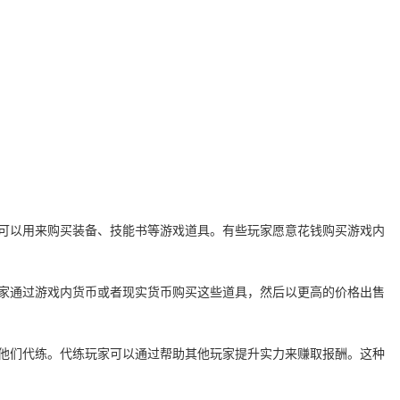
可以用来购买装备、技能书等游戏道具。有些玩家愿意花钱购买游戏内
家通过游戏内货币或者现实货币购买这些道具，然后以更高的价格出售
他们代练。代练玩家可以通过帮助其他玩家提升实力来赚取报酬。这种