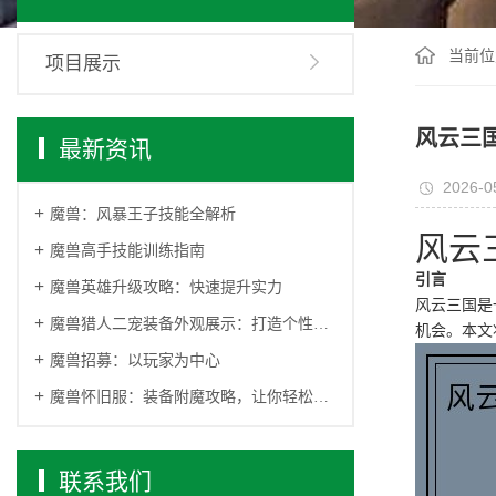
当前
项目展示
风云三
最新资讯
2026-0
魔兽：风暴王子技能全解析
风云
魔兽高手技能训练指南
引言
魔兽英雄升级攻略：快速提升实力
风云三国是
魔兽猎人二宠装备外观展示：打造个性化战友
机会。本文
魔兽招募：以玩家为中心
魔兽怀旧服：装备附魔攻略，让你轻松获得强力装备
联系我们