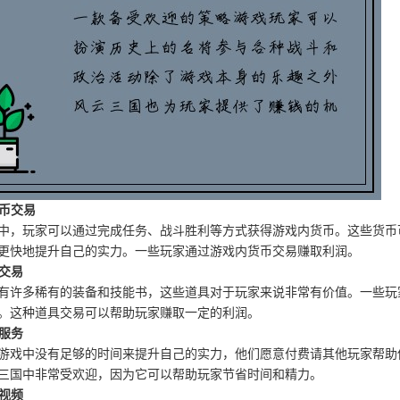
货币交易
中，玩家可以通过完成任务、战斗胜利等方式获得游戏内货币。这些货币
更快地提升自己的实力。一些玩家通过游戏内货币交易赚取利润。
具交易
有许多稀有的装备和技能书，这些道具对于玩家来说非常有价值。一些玩
。这种道具交易可以帮助玩家赚取一定的利润。
练服务
游戏中没有足够的时间来提升自己的实力，他们愿意付费请其他玩家帮助
三国中非常受欢迎，因为它可以帮助玩家节省时间和精力。
略视频