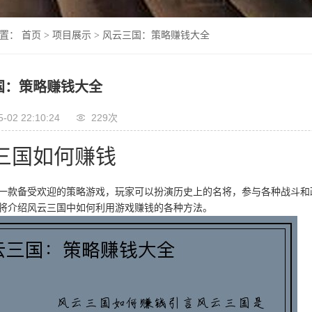
位置：
首页
>
项目展示
>
风云三国：策略赚钱大全
国：策略赚钱大全
5-02 22:10:24
229次
三国如何赚钱
一款备受欢迎的策略游戏，玩家可以扮演历史上的名将，参与各种战斗和
将介绍风云三国中如何利用游戏赚钱的各种方法。