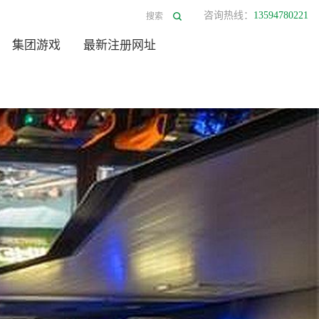
咨询热线：
13594780221
集团游戏
最新注册网址