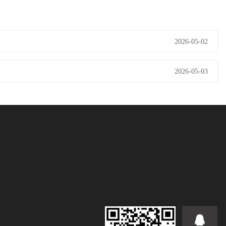
2026-05-02
2026-05-03