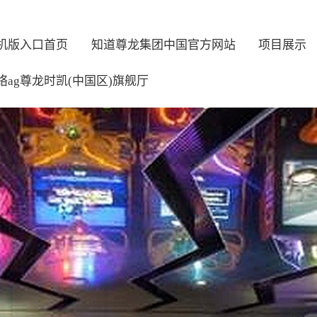
机版入口首页
知道尊龙集团中国官方网站
项目展示
络ag尊龙时凯(中国区)旗舰厅