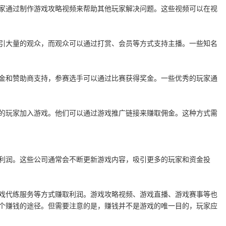
家通过制作游戏攻略视频来帮助其他玩家解决问题。这些视频可以在视
引大量的观众，而观众可以通过打赏、会员等方式支持主播。一些知名
金和赞助商支持，参赛选手可以通过比赛获得奖金。一些优秀的玩家通
的玩家加入游戏。他们可以通过游戏推广链接来赚取佣金。这种方式需
利润。这些公司通常会不断更新游戏内容，吸引更多的玩家和资金投
戏代练服务等方式赚取利润。游戏攻略视频、游戏直播、游戏赛事等也
个赚钱的途径。但需要注意的是，赚钱并不是游戏的唯一目的，玩家应