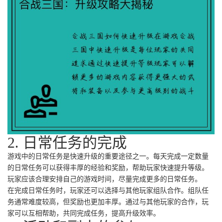
2. 日常任务的完成
游戏中的日常任务是快速升级的重要途径之一。每天完成一定数量
的日常任务可以获得丰厚的经验和奖励，帮助玩家快速提升等级。
玩家应该合理安排自己的游戏时间，尽量完成更多的日常任务。
在完成日常任务时，玩家还可以选择与其他玩家组队合作。组队任
务通常难度较高，但奖励也更加丰厚。通过与其他玩家的合作，玩
家可以互相帮助，共同完成任务，提高升级效率。