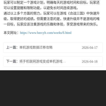
玩家可以制定一个游戏计划，明确每天的游戏时间和目标。玩家还
可以设置提醒和限制功能，以避免长时间连续游戏。
通过以上多个方面的努力，玩家可以在游戏《合战三国》中快速升
级，取得更好的成绩。但需要注意的是，快速升级并不是游戏的唯
一目标，玩家应该注重游戏的乐趣和体验，享受游戏带来的快乐。
本文网址：
https://www.bzrcyh.com/works/6.html
上一篇：
单机游戏数据迁移攻略
2026-04-17
下一篇：
将手机联网游戏变成单机游戏的绝佳方法
2026-04-18