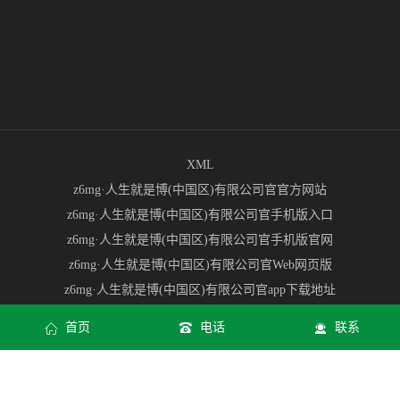
XML
z6mg·人生就是博(中国区)有限公司官官方网站
z6mg·人生就是博(中国区)有限公司官手机版入口
z6mg·人生就是博(中国区)有限公司官手机版官网
z6mg·人生就是博(中国区)有限公司官Web网页版
z6mg·人生就是博(中国区)有限公司官app下载地址
2026·世界杯(23rd FIFA World Cup)合作指定平台-官方网站
首页
电话
联系
2026世界杯官网订票入口 | 官方指定购票渠道 - 2026世界杯门票预订
2026世界杯资讯中心 | 赛程比分指南 | 2026世界杯资讯中心
美加墨世界杯夺冠赔率·美加墨世界杯冠军竞猜买球入口与投注平台