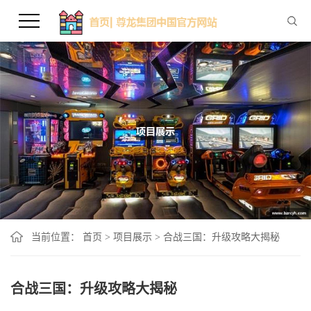
当前位置：
首页
>
项目展示
>
合战三国：升级攻略大揭秘
合战三国：升级攻略大揭秘