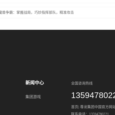
魔兽争霸：掌握战局，巧妙指挥部队，精准攻击
新闻中心
全国咨询热线
135947802
集团游戏
首页| 尊龙集团中国官方网
联系电话：13594780221