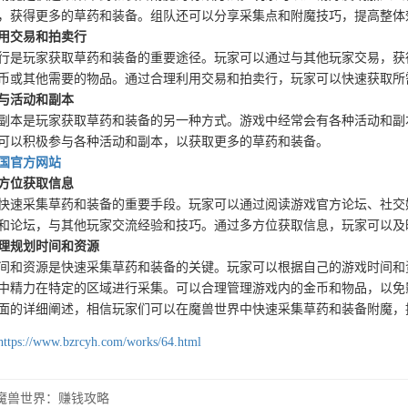
，获得更多的草药和装备。组队还可以分享采集点和附魔技巧，提高整体
用交易和拍卖行
行是玩家获取草药和装备的重要途径。玩家可以通过与其他玩家交易，获
币或其他需要的物品。通过合理利用交易和拍卖行，玩家可以快速获取所
与活动和副本
副本是玩家获取草药和装备的另一种方式。游戏中经常会有各种活动和副本
可以积极参与各种活动和副本，以获取更多的草药和装备。
国官方网站
方位获取信息
快速采集草药和装备的重要手段。玩家可以通过阅读游戏官方论坛、社交
和论坛，与其他玩家交流经验和技巧。通过多方位获取信息，玩家可以及
理规划时间和资源
间和资源是快速采集草药和装备的关键。玩家可以根据自己的游戏时间和
中精力在特定的区域进行采集。可以合理管理游戏内的金币和物品，以免
面的详细阐述，相信玩家们可以在魔兽世界中快速采集草药和装备附魔，
https://www.bzrcyh.com/works/64.html
魔兽世界：赚钱攻略