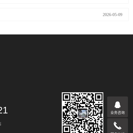
2026-05-09
21
业务咨询
站