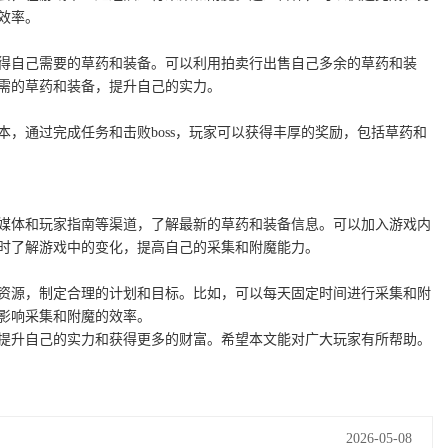
效率。
得自己需要的草药和装备。可以利用拍卖行出售自己多余的草药和装
需的草药和装备，提升自己的实力。
，通过完成任务和击败boss，玩家可以获得丰厚的奖励，包括草药和
媒体和玩家指南等渠道，了解最新的草药和装备信息。可以加入游戏内
时了解游戏中的变化，提高自己的采集和附魔能力。
资源，制定合理的计划和目标。比如，可以每天固定时间进行采集和附
影响采集和附魔的效率。
提升自己的实力和获得更多的财富。希望本文能对广大玩家有所帮助。
2026-05-08