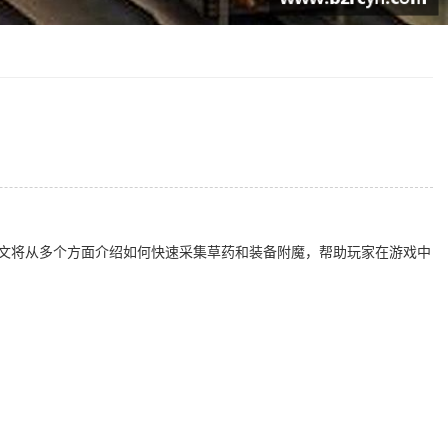
文将从多个方面介绍如何快速采集草药和装备附魔，帮助玩家在游戏中