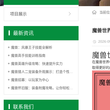
当前
项目展示
魔兽世
最新资讯
2026-0
魔兽：风暴王子技能全解析
魔兽
魔兽高手技能训练指南
在魔兽世界
魔兽英雄升级攻略：快速提升实力
取得更好的
魔兽猎人二宠装备外观展示：打造个性化战友
魔兽招募：以玩家为中心
魔兽怀旧服：装备附魔攻略，让你轻松获得强力装备
联系我们